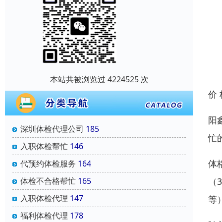
本站共被浏览过 4224525 次
价
阳
深圳体检代理公司
185
忙
入职体检帮忙
146
体
代预约体检服务
164
体检不合格帮忙
165
（
入职体检代理
147
等
福利体检代理
178