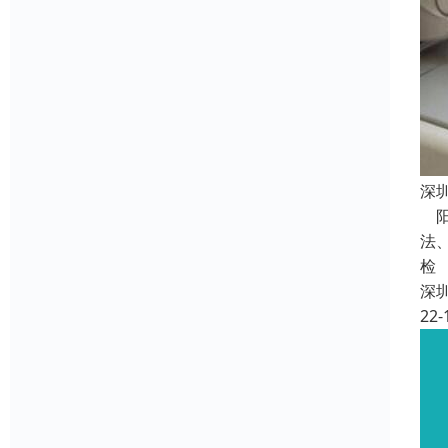
深
阳
法
检
深
22-