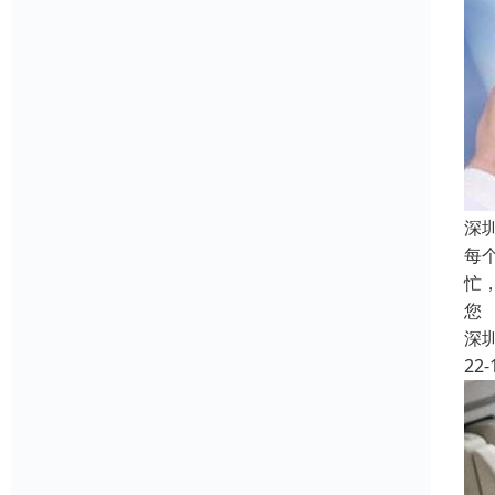
深
每
忙
您
深
22-