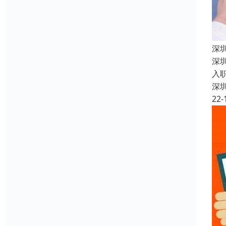
深
深
入
深
22-