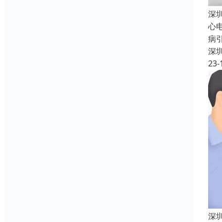
深
心
病
深
23-
深