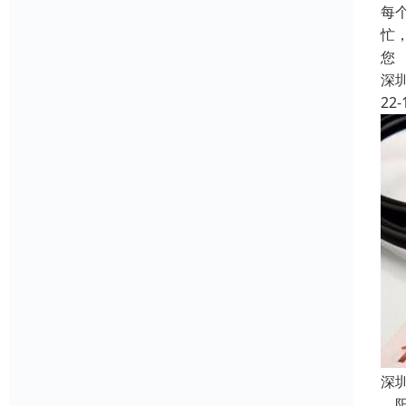
每
忙
您
深
22-
深
阳