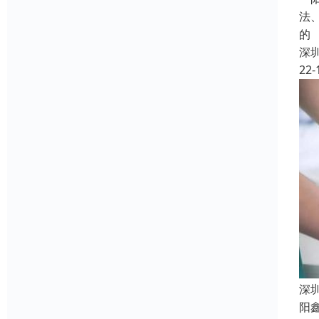
法
的
深
22-
深
阳