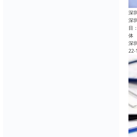
深
深
目
体
深
22-