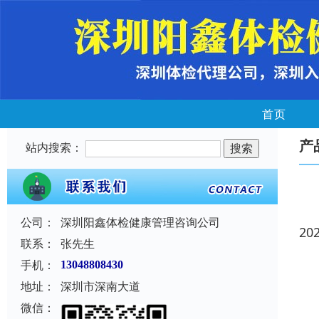
首页
产
站内搜索：
公司：
深圳阳鑫体检健康管理咨询公司
20
联系：
张先生
手机：
13048808430
地址：
深圳市深南大道
微信：