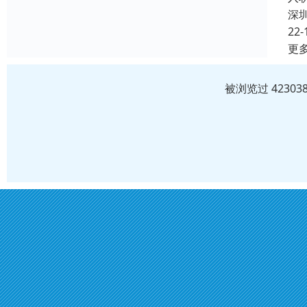
深
22-
更
被浏览过 4230