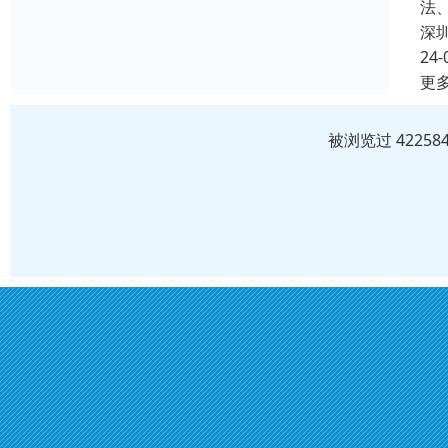
法
深
24-
更
被浏览过 4225