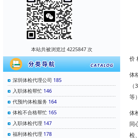
本站共被浏览过 4225847 次
价
体
深圳体检代理公司
185
（
入职体检帮忙
146
等
代预约体检服务
164
体检不合格帮忙
165
体
入职体检代理
147
同
福利体检代理
178
检